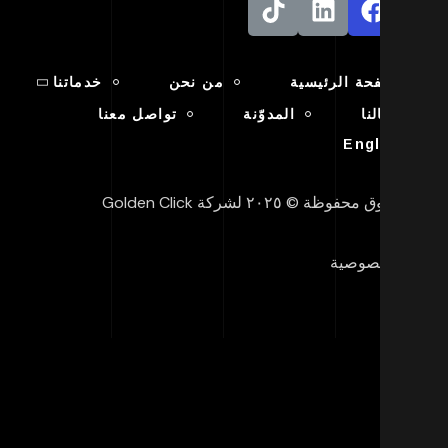
الصفحة الرئيسية
من نحن
خدماتنا
أعمالنا
المدوّنة
تواصل معنا
English
ق محفوظة © ٢٠٢٥ لشركة Golden Click
 الخصوصية
يف