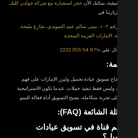
ائج حقيقية، يمكنك الآن
حجز استشارة مع شركة جولدن كليك
 قم بزيارتنا في
مكتب رقم ١٠٢، مبنى سالم عبيد السويدي، شارع مليحة،
شارقة، الإمارات العربية المتحدة
.
 الاتصال على
+971 54 355 2222
:
خاتمة:
تمد نجاح تسويق عيادة تجميل وليزر الإمارات على فهم
عميلة، وليس فقط تنفيذ حملات. عندما تكون الاستراتيجية
نية على تجربة متكاملة، يصبح التسويق أداة فعالة للنمو.
أسئلة الشائعة (FAQ):
 أهم قناة في تسويق عيادات
لتجميل؟