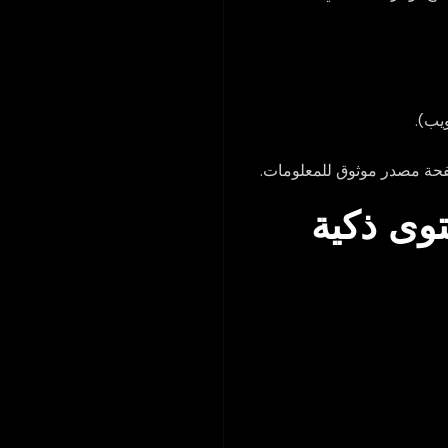
يب).
حة مصدر موثوق للمعلومات.