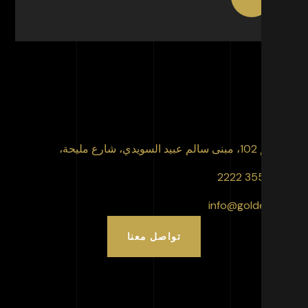
 عبيد السويدي، شارع مليحة،
info@goldencli
تواصل معنا