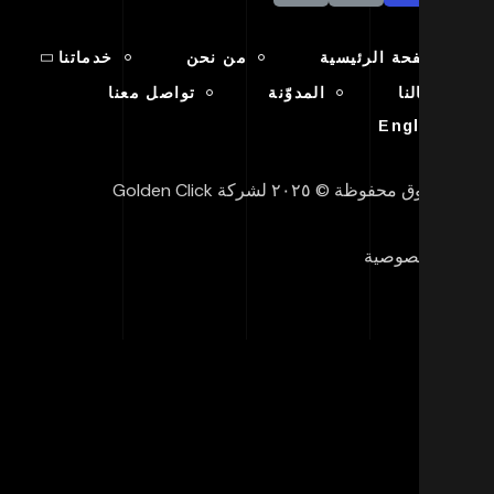
الصفحة الرئيسية
من نحن
خدماتنا
أعمالنا
المدوّنة
تواصل معنا
English
ق محفوظة © ٢٠٢٥ لشركة Golden Click
 الخصوصية
يف