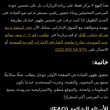
هذا النهج لا يركز فقط على زيادة الزيارات، بل على تحسين جودة
المرضى المحتملين وبناء حضور رقمي مستقر يدعم نمو العيادة على
المدى الطويل. إذا كنت ترغب في تحسين ظهور عيادتك بطريقة
مهنية ومتوافقة مع السوق الإماراتي، يمكنك الآن
حجز استشارة مع
شركة جولدن كليك
او قم بزيارتنا في
مكتب رقم ١٠٢، مبنى سالم
عبيد السويدي، شارع مليحة، الشارقة، الإمارات العربية المتحدة
. أو
الاتصال على
+971 54 355 2222
:
خاتمة:
تحقيق ظهور العيادة في الصفحة الأولى جوجل يتطلب عملًا متكاملًا
يجمع بين المحتوى، والتقنية، وتجربة المستخدم. عندما تكون
المعلومات واضحة، والموقع منظم، والاستراتيجية مدروسة، يصبح
جذب المرضى أكثر استقرارًا.
الأسئلة الشائعة (FAQ):