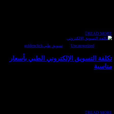
المريض قبل أن يقرر الحجز أو حتى الاتصال. في سوق سريع مثل
الإمارات، لا ينتظر المريض كثيرًا، بل يقارن خلال ثوانٍ بين عدة
عيادات ويختار الأكثر وضوحًا وتنظيمًا. المشكلة أن كثير من المراكز
الطبية تعتمد على جودة خدماتها فقط، دون أن تدرك أن المريض لا
يرى هذه الجودة قبل الزيارة، بل يراها أولًا عبر الشاشة. موقع بطيء،
تصميم قديم، أو...
READ MORE
مارس 31, 2026
Uncategorized
تسويق طبي
goldenclick
BY
تكلفة التسويق الإلكتروني الطبي بأسعار
مناسبة
تكلفة التسويق الإلكتروني هي الهاجس الأول الذي يواجه مديري
العيادات والمراكز الطبية في الإمارات عند الرغبة في التوسع
الرقمي، خاصة مع تباين العروض وتعدد المنصات. نحن نلمس تماماً
تخوفك من استثمار ميزانيات ضخمة دون رؤية أثر حقيقي على عدد
الحجوزات أو جودة المراجعين الذين يصلون إليك. الحل لا يكمن في
إنفاق مبالغ خيالية، بل في تخصيص “ميزانية ذكية” توزع بدقة على
المسارات التي...
READ MORE