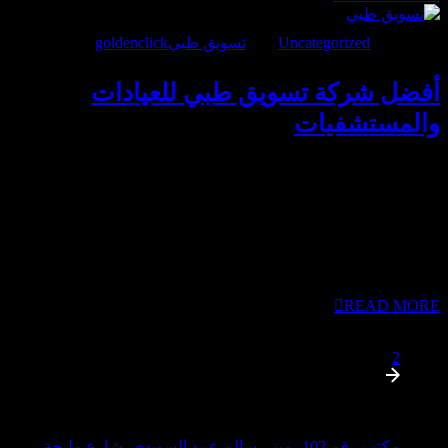
مارس 28, 2026
Uncategorized
تسويق طبي
goldenclick
BY
أفضل شركة تسويق طبي للعيادات
والمستشفيات
شركة تسويق طبي متخصصة هي ما تحتاجه عيادتك لتتحول من
مجرد مركز يقدم خدمات علاجية إلى علامة تجارية يثق بها المرضى
ويقصدونها عن قناعة. نحن ندرك تماماً تلك اللحظات التي تشعر فيها
بأن مهاراتك الطبية لا تجد الصدى الكافي رقمياً، أو أن ميزانياتك
التسويقية تذهب سدى دون حجوزات حقيقية. الحل يكمن في إيجاد
شريك يفهم لغة الطب وخصوصية السوق الإماراتي ليصيغ لك حضوراً
يتسم بالوضوح والمصداقية. كيف...
READ MORE
1
2
مكتب رقم 102، مبنى سالم عبيد السويدي، شارع مليحة،