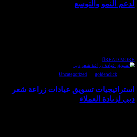
لدعم النمو والتوسع
أفكار تسويق للمستشفيات لم تعد تعتمد على زيادة الإنفاق الإعلاني
فقط، بل على بناء تجربة متكاملة تجعل المريض يثق بالمستشفى
قبل أول زيارة. في عام 2026، تتجه المستشفيات في الإمارات إلى
استراتيجيات تعتمد على البيانات، وتجربة المستخدم، والمحتوى
الطبي الموثوق، مما يساعد على تحقيق نمو مستدام وزيادة الإقبال
دون الاعتماد على أسلوب تسويقي واحد. أفكار تسويق للمستشفيات:
كيف تغير سلوك المريض في...
READ MORE
يونيو 11, 2026
goldenclick
BY
Uncategorized
استراتيجيات تسويق عيادات زراعة شعر
دبي لزيادة العملاء
تسويق عيادة زراعة شعر دبي لا يعتمد على الجذب السريع فقط، بل
على بناء ثقة عميقة قبل اتخاذ قرار حساس مثل زراعة الشعر. في
دبي، العميل لا يبحث عن عرض فقط، بل يقارن بين النتائج، والخبرة،
وتجارب الآخرين. لذلك، الاستراتيجية الناجحة لا تركز على الإعلان