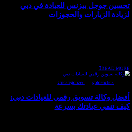
تحسين جوجل بيزنس للعيادة في دبي
لزيادة الزيارات والحجوزات
تحسين جوجل بيزنس للعيادة في دبي أصبح من أهم العوامل التي
تؤثر على اختيار المريض للعيادة المناسبة. في مدينة مثل دبي، يعتمد
الكثير من المرضى على نتائج الخرائط (Google Maps) قبل اتخاذ
قرار الحجز. لذلك، لا يكفي وجود حساب فقط، بل يجب تحسينه
بشكل احترافي يعكس مصداقية العيادة ويساعد المريض على
الوصول بسهولة واتخاذ قرار التواصل بثقة. تحسين جوجل بيزنس
للعيادة في دبي: ما أهم عوامل الظهور؟...
READ MORE
مايو 23, 2026
goldenclick
BY
Uncategorized
أفضل وكالة تسويق رقمي للعيادات دبي:
كيف تنمي عيادتك بسرعة
وكالة تسويق رقمي للعيادات دبي أصبحت عنصرًا أساسيًا لنمو
العيادات في سوق تنافسي ومتطور مثل دبي. مع اعتماد المرضى