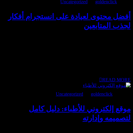
مايو 2, 2026
goldenclick
BY
Uncategorized
أفضل محتوى لعيادة على انستجرام أفكار
لجذب المتابعين
أفضل محتوى لعيادة على انستجرام ليس مجرد صور جميلة أو
منشورات متكررة، بل هو الفرق بين حساب يمر عليه الجمهور سريعًا
وحساب يترك انطباعًا مهنيًا يدفع إلى الثقة والتواصل. كثير من
العيادات تملك خدمات ممتازة، لكنها لا تعرف ماذا تنشر، أو تنشر
محتوى عامًّا لا يعكس خبرتها الحقيقية. هنا تبدأ المشكلة: حضور
موجود، لكن بلا أثر واضح. ومن هذه الفجوة تحديدًا، تبدأ صناعة
المحتوى الذي يخدم السمعة...
READ MORE
أبريل 20, 2026
goldenclick
BY
Uncategorized
موقع إلكتروني للأطباء: دليل كامل
لتصميمه وإدارته
الاعتماد على موقع إلكتروني للأطباء هو أول اختبار حقيقي لثقة