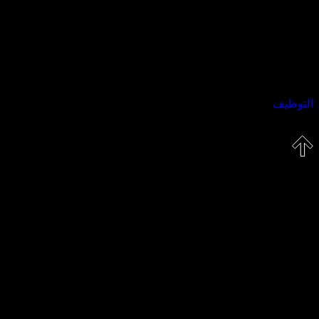
جميع الحقوق محفوظة © ٢٠٢٥ لشركة Golden Click
سياسة الخصوصية
التوظيف