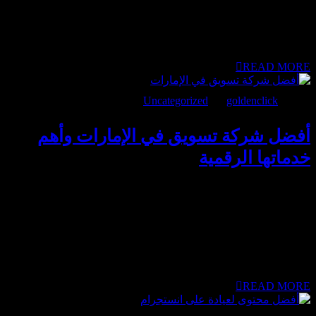
على البحث الرقمي، لم يعد التواجد أونلاين خيارًا بل ضرورة.
التسويق الطبي اليوم يعتمد على محتوى دقيق وتجربة مستخدم
واضحة تعزز الثقة. اختيار وكالة متخصصة يساعد على جذب
المرضى المناسبين وبناء حضور رقمي مستدام يدعم نمو العيادة
بشكل احترافي ومتوازن. ما هو التسويق الإلكتروني...
READ MORE
مايو 5, 2026
goldenclick
BY
Uncategorized
أفضل شركة تسويق في الإمارات وأهم
خدماتها الرقمية
أفضل شركة تسويق في الإمارات هي المحرك الأساسي الذي يضمن
نمو المنشآت الطبية في بيئة تنافسية تتطلب الدقة والاحترافية
والقدرة على كسب ثقة المريض قبل وصوله إلى العيادة. نحن نتفهم
حجم التحديات التي تواجهكم كأصحاب عيادات في دبي والشارقة
عند ملاحظة ضعف التفاعل الرقمي أو عدم تحول الاستفسارات إلى
حجوزات فعلية رغم الإنفاق الإعلاني. المشكلة الحقيقية تكمن في
غياب المنظومة المتكاملة التي تربط...
READ MORE