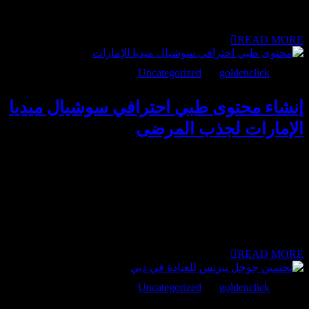
وحده، بل على تقديم تجربة رقمية متكاملة تساعد العميل على
الشعور بالاطمئنان قبل التواصل. تسويق عيادة زراعة شعر دبي:
كيف تبدأ من نية البحث...
READ MORE
يونيو 6, 2026
goldenclick
BY
Uncategorized
إنشاء محتوى طبي احترافي سوشيال ميديا
الإمارات لجذب المرضى
محتوى طبي احترافي سوشيال ميديا الإمارات لم يعد مجرد
منشورات تعريفية، بل أصبح جزءًا أساسيًا من قرار المريض قبل
الحجز. في سوق مثل الإمارات، لا يكتفي المريض برؤية إعلان، بل
يقيّم أسلوب التواصل، وطريقة عرض المعلومات، ومدى احترافية
العيادة. لذلك، المحتوى القوي لا يهدف إلى الانتشار فقط، بل إلى بناء
ثقة تدفع المريض للتواصل. محتوى طبي احترافي سوشيال ميديا
الإمارات: كيف يؤثر على قرار...
READ MORE
يونيو 3, 2026
goldenclick
BY
Uncategorized