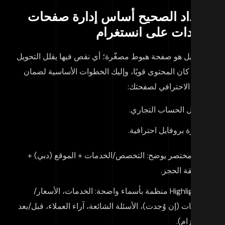
لإعداد الصحيح أساس إدارة صفحات
عيادات على انستغرام
بروفايل هو صفحة هبوط مصغّرة؛ أي نقص فيها يقلل التحويل
ى لو كان المحتوى قويًا، وإليك الخطوات الأساسية لضمان
شكل الاحترافي لصفحتك:
تفعيل الحساب التجاري.
صورة بروفايل احترافية.
Bio مختصر يوضح: التخصص/الخدمات + الموقع (دبي) +
طريقة الحجز.
Highlights منظمة بأسماء واضحة: الخدمات، الأسعار/
الباقات (إن وُجدت)، الأسئلة الشائعة، آراء العملاء، قبل/بعد
(بالتزام).