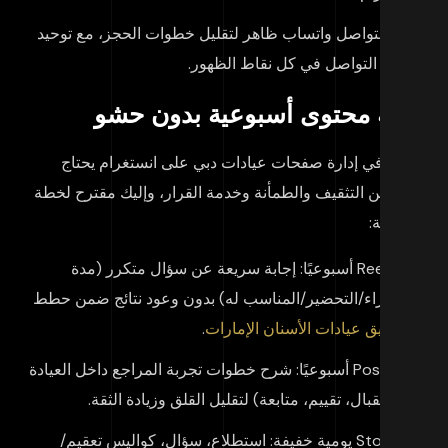
زر التواصل واتساب ظاهر لتقليل خطوات الحجز، مع توحيد
رقم التواصل في كل نقاط الظهور.
طة محتوى أسبوعية بدون حشو
نجاح في إدارة صفحات عيادات دبي على انستغرام يحتاج
ازنًا بين التثقيف والطمأنة وخدمة القرار، وإليك مقترح لخطة
بوعية:
2 Reels أسبوعيًا: إجابة سريعة عن سؤال متكرر (مدة
الإجراء/التحضير/المناسب له) بدون وعود نتائج ضمن حطط
تسويق عيادات الأسنان الإمارات
.
2 Posts أسبوعيًا: شرح خطوات تجربة المراجع داخل العيادة
(استقبال، تقييم، متابعة) لتقليل القلق وزيادة الثقة.
Stories يومية خفيفة: استطلاع، سؤال، كواليس تعقيم/