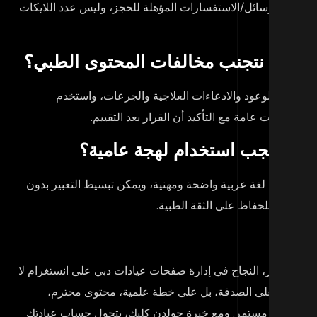
د الرسائل/الاستفسارات المؤهلة للحجز، وليس عدد اللايكات
ط.
يف نتجنب مخالفات المحتوى الطبي؟
نب الوعود والادعاءات العلاجية والجرعات، واستخدم
لومات عامة مع التأكيد أن القرار بعد التقييم.
ل يجب استخدام لهجة عامية؟
أفضل لغة عربية واضحة ومهنية، ويمكن تبسيط التعبير بدون
مية للحفاظ على الثقة الطبية.
ختصار، النجاح في إدارة صفحات عيادات دبي على انستغرام لا
تمد على الصدفة، بل على خطة علمية، محتوى محترم،
حليل مستمر. ومع خبرة جولدن كليك، يتحول حساب عيادتك