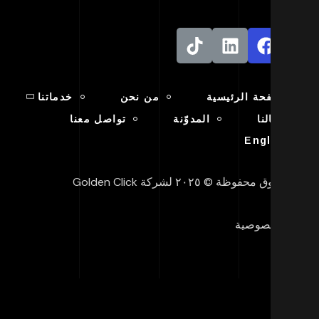
الصفحة الرئيسية
من نحن
خدماتنا
أعمالنا
المدوّنة
تواصل معنا
English
ق محفوظة © ٢٠٢٥ لشركة Golden Click
 الخصوصية
يف