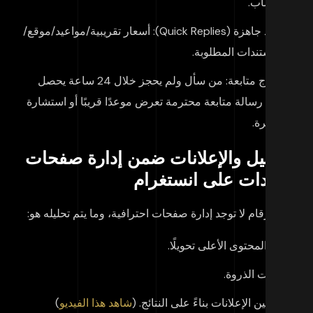
واتساب.
ردود جاهزة (Quick Replies): أسعار تقريبية/مواعيد/موقع/
المستندات المطلوبة.
نموذج متابعة: من سأل ولم يحجز خلال 24 ساعة يحصل
على رسالة متابعة محترمة تعرض موعدًا قريبًا أو استشارة
قصيرة.
تحليل والإعلانات ضمن إدارة صفحات
عيادات على انستغرام
ون أرقام لا توجد إدارة صفحات احترافية، وما يتم تحليله هو:
نوع المحتوى الأعلى تحويلًا.
أوقات الذروة.
تحسين الإعلانات بناءً على النتائج. (
شاهد هذا الفيديو
)